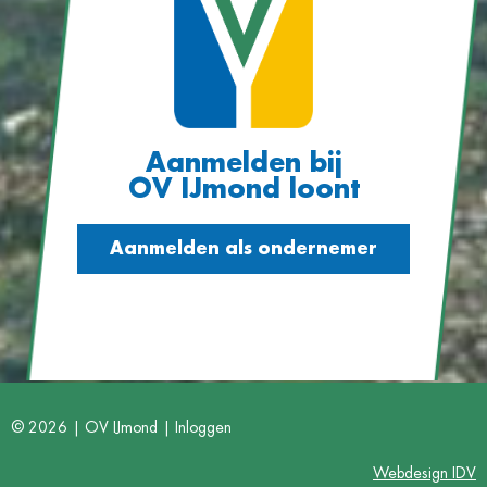
Aanmelden bij
OV IJmond loont
Aanmelden als ondernemer
© 2026 | OV IJmond |
Inloggen
Webdesign IDV