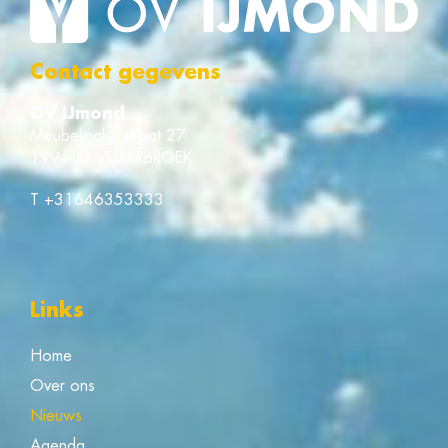
Contact gegevens
OV IJmond
Meubelmakerstraat 27
1991 JD VELSERBROEK
T
+31646353333
Links
Home
Over ons
Nieuws
Agenda