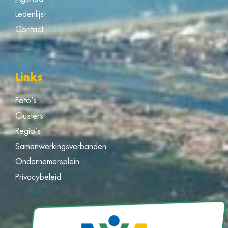
Ledenlijst
Contact
Links
Foto’s
Clusters
Regio’s
Samenwerkingsverbanden
Ondernemersplein
Privacybeleid