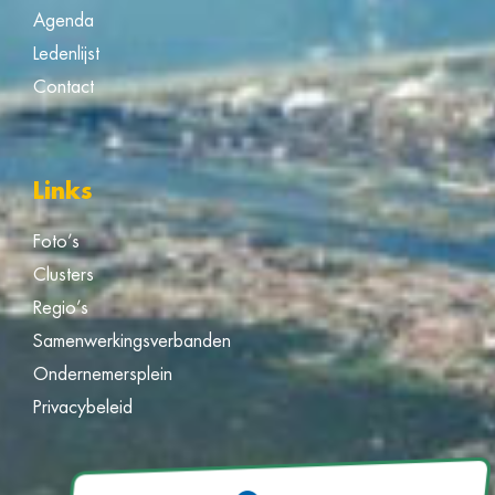
Agenda
Ledenlijst
Contact
Links
Foto’s
Clusters
Regio’s
Samenwerkingsverbanden
Ondernemersplein
Privacybeleid