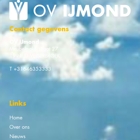
Contact gegevens
OV IJmond
Meubelmakerstraat 27
1991 JD VELSERBROEK
T
+31646353333
Links
Home
Over ons
Nieuws