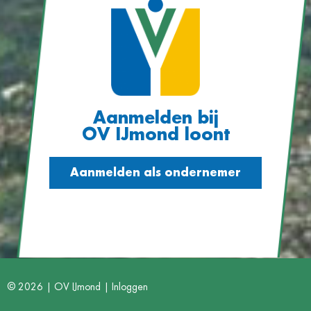
Aanmelden bij
OV IJmond loont
Aanmelden als ondernemer
© 2026 | OV IJmond |
Inloggen