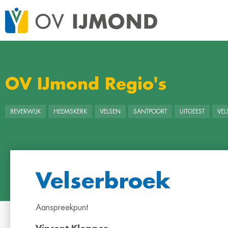
OV IJmond Regio's
BEVERWIJK
HEEMSKERK
VELSEN
SANTPOORT
UITGEEST
VE
Velserbroek
Aanspreekpunt