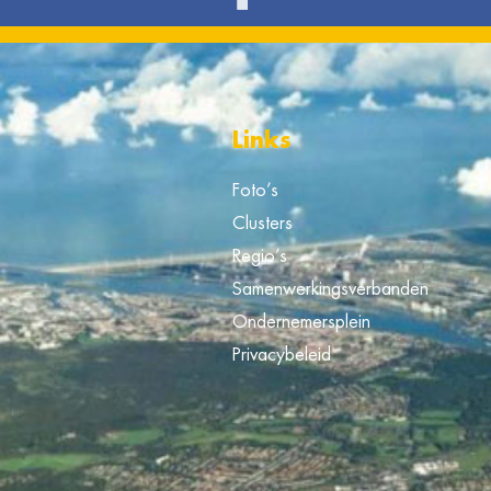
Links
Foto’s
Clusters
Regio’s
Samenwerkingsverbanden
Ondernemersplein
Privacybeleid