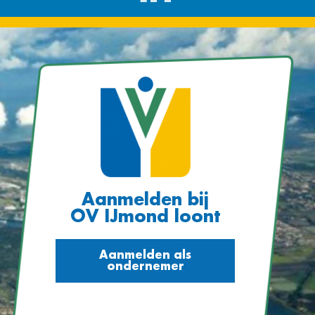
Aanmelden bij
OV IJmond loont
Aanmelden als
ondernemer