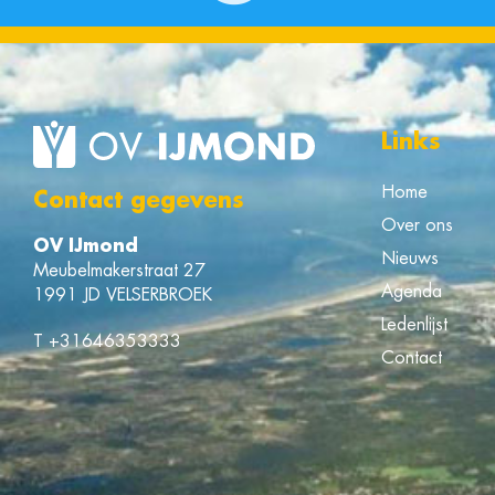
Links
Home
Contact gegevens
Over ons
OV IJmond
Nieuws
Meubelmakerstraat 27
Agenda
1991 JD VELSERBROEK
Ledenlijst
T
+31646353333
Contact