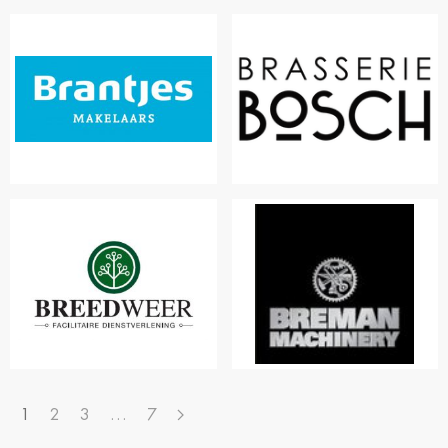
1
2
3
…
7