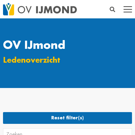
OV IJmond
Ledenoverzicht
Reset filter(s)