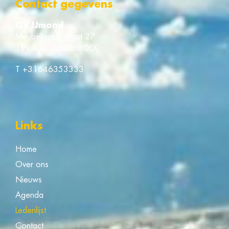
Contact gegevens
OV IJmond
Meubelmakerstraat 27
1991 JD VELSERBROEK
T
+31646353333
Links
Home
Over ons
Nieuws
Agenda
Ledenlijst
Contact