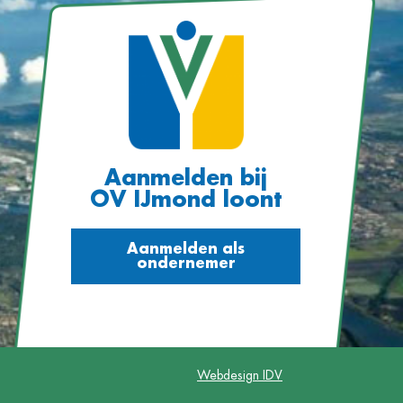
Aanmelden bij
OV IJmond loont
Aanmelden als
ondernemer
Webdesign IDV