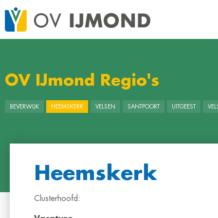
OV IJmond Regio's
BEVERWIJK
HEEMSKERK
VELSEN
SANTPOORT
UITGEEST
VE
Heemskerk
Clusterhoofd: