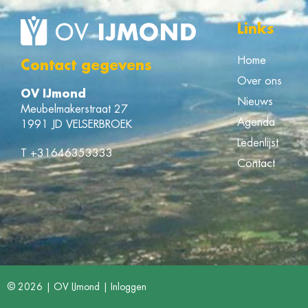
Links
Home
Contact gegevens
Over ons
OV IJmond
Nieuws
Meubelmakerstraat 27
Agenda
1991 JD VELSERBROEK
Ledenlijst
T
+31646353333
Contact
© 2026 | OV IJmond |
Inloggen