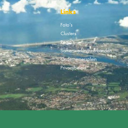
Links
Foto’s
Clusters
Regio’s
Samenwerkingsverbanden
Ondernemersplein
Privacybeleid