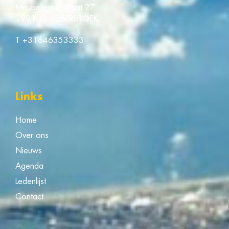
Meubelmakerstraat 27
1991 JD VELSERBROEK
T
+31646353333
Links
Home
Over ons
Nieuws
Agenda
Ledenlijst
Contact