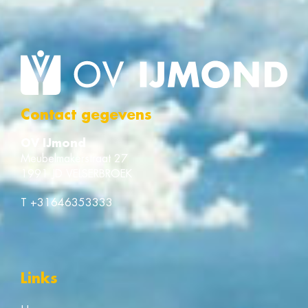
Contact gegevens
OV IJmond
Meubelmakerstraat 27
1991 JD VELSERBROEK
T
+31646353333
Links