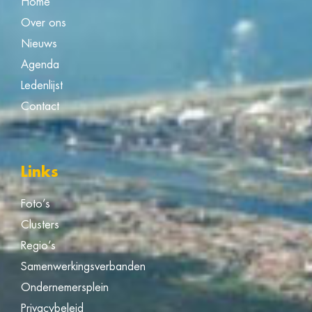
Home
Over ons
Nieuws
Agenda
Ledenlijst
Contact
Links
Foto’s
Clusters
Regio’s
Samenwerkingsverbanden
Ondernemersplein
Privacybeleid