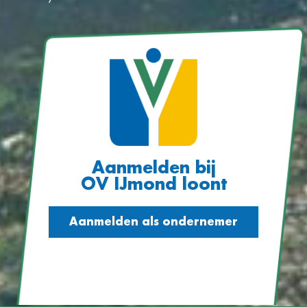
Aanmelden bij
OV IJmond loont
Aanmelden als ondernemer