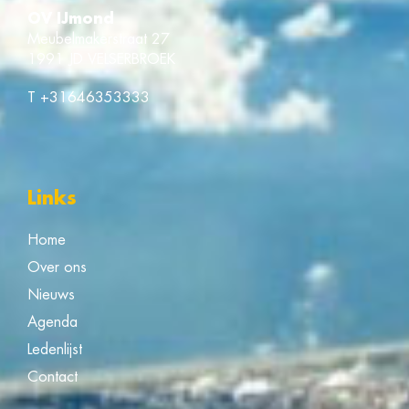
OV IJmond
Meubelmakerstraat 27
1991 JD VELSERBROEK
T
+31646353333
Links
Home
Over ons
Nieuws
Agenda
Ledenlijst
Contact