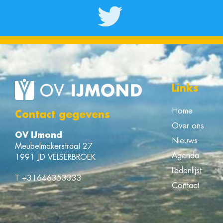
Links
Home
Contact gegevens
Over ons
OV IJmond
Nieuws
Meubelmakerstraat 27
Agenda
1991 JD VELSERBROEK
Ledenlijst
T
+31646353333
Contact