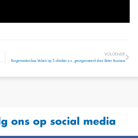
VOLGENDE
SCREW IT, LET’S DO IT: Hét congres voor ondernemers, ambitieuze managers en directeuren tot 40 jaar! op 6&7 oktober a.s.
Burgemasterclass Velsen op 5 oktober a.s., georganiseerd door Beter Business
lg ons op social media