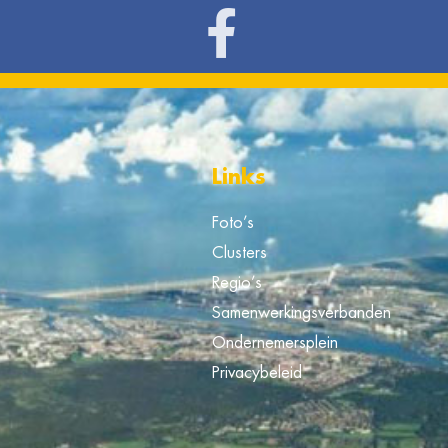
Links
Foto’s
Clusters
Regio’s
Samenwerkingsverbanden
Ondernemersplein
Privacybeleid