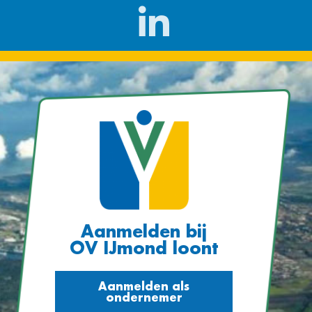
Aanmelden bij
OV IJmond loont
Aanmelden als
ondernemer