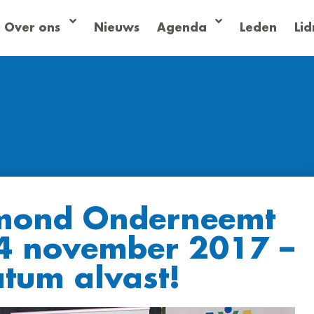
Over ons
Nieuws
Agenda
Leden
Li
IJmond Onderneemt
14 november 2017 –
atum alvast!