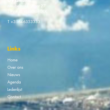
OV IJmond
Meubelmakerstraat 27
1991 JD VELSERBROEK
T
+31646353333
Links
Home
Over ons
Nieuws
Agenda
Ledenlijst
Contact