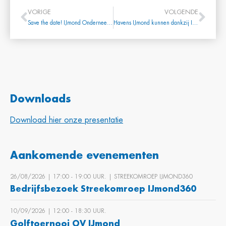
VORIGE
VOLGENDE
Save the date! IJmond Onderneemt 2017 : dinsdag 14 november 2017 – reserveer deze datum alvast!
Havens IJmond kunnen dankzij Interreg-subsidie grote stappen maken in duurzaamheid
Downloads
Download hier onze presentatie
Aankomende evenementen
26/08/2026 | 17:00 ‐ 19:00 UUR. | STREEKOMROEP IJMOND360
Bedrijfsbezoek Streekomroep IJmond360
10/09/2026 | 12:00 ‐ 18:30 UUR.
Golftoernooi OV IJmond