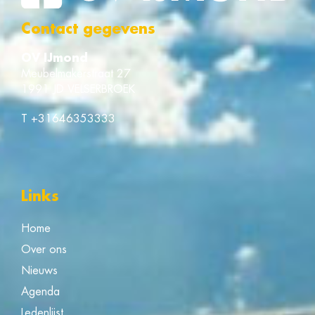
Contact gegevens
OV IJmond
Meubelmakerstraat 27
1991 JD VELSERBROEK
T
+31646353333
Links
Home
Over ons
Nieuws
Agenda
Ledenlijst