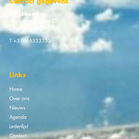
Contact gegevens
OV IJmond
Meubelmakerstraat 27
1991 JD VELSERBROEK
T
+31646353333
Links
Home
Over ons
Nieuws
Agenda
Ledenlijst
Contact