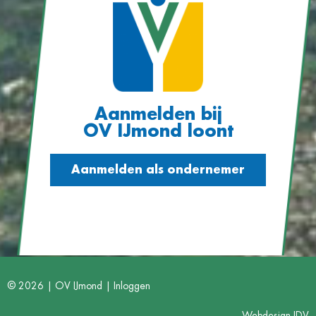
Aanmelden bij
OV IJmond loont
Aanmelden als ondernemer
© 2026 | OV IJmond |
Inloggen
Webdesign IDV