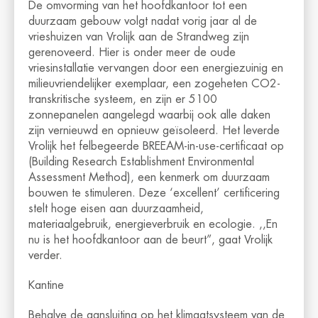
De omvorming van het hoofdkantoor tot een
duurzaam gebouw volgt nadat vorig jaar al de
vrieshuizen van Vrolijk aan de Strandweg zijn
gerenoveerd. Hier is onder meer de oude
vriesinstallatie vervangen door een energiezuinig en
milieuvriendelijker exemplaar, een zogeheten CO2-
transkritische systeem, en zijn er 5100
zonnepanelen aangelegd waarbij ook alle daken
zijn vernieuwd en opnieuw geïsoleerd. Het leverde
Vrolijk het felbegeerde BREEAM-in-use-certificaat op
(Building Research Establishment Environmental
Assessment Method), een kenmerk om duurzaam
bouwen te stimuleren. Deze ‘excellent’ certificering
stelt hoge eisen aan duurzaamheid,
materiaalgebruik, energieverbruik en ecologie. ,,En
nu is het hoofdkantoor aan de beurt”, gaat Vrolijk
verder.
Kantine
Behalve de aansluiting op het klimaatsysteem van de