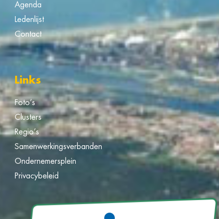
Agenda
Ledenlijst
Contact
Links
Foto’s
Clusters
Regio’s
Samenwerkingsverbanden
Ondernemersplein
Privacybeleid