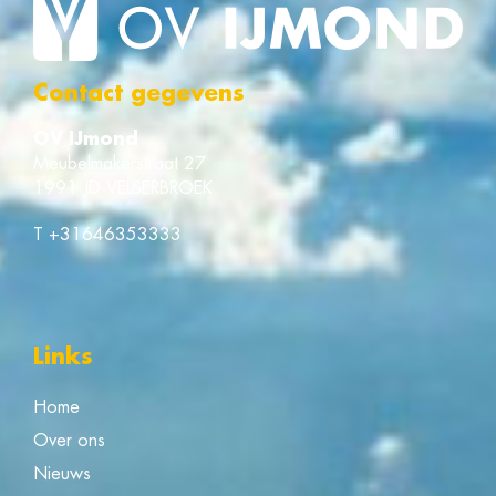
Contact gegevens
OV IJmond
Meubelmakerstraat 27
1991 JD VELSERBROEK
T
+31646353333
Links
Home
Over ons
Nieuws