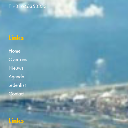
T
+31646353333
Links
Home
Over ons
Nieuws
Agenda
Ledenlijst
Contact
Links