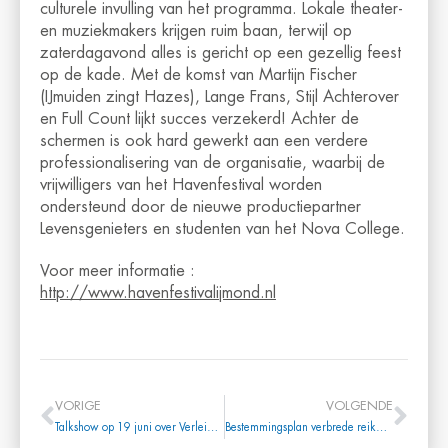
culturele invulling van het programma. Lokale theater-
en muziekmakers krijgen ruim baan, terwijl op
zaterdagavond alles is gericht op een gezellig feest
op de kade. Met de komst van Martijn Fischer
(IJmuiden zingt Hazes), Lange Frans, Stijl Achterover
en Full Count lijkt succes verzekerd! Achter de
schermen is ook hard gewerkt aan een verdere
professionalisering van de organisatie, waarbij de
vrijwilligers van het Havenfestival worden
ondersteund door de nieuwe productiepartner
Levensgenieters en studenten van het Nova College.
Voor meer informatie :
http://www.havenfestivalijmond.nl
VORIGE
VOLGENDE
Talkshow op 19 juni over Verleidelijk Velsen
Bestemmingsplan verbrede reikwijdte / ontwikkelingsplan Wijk aan Zee