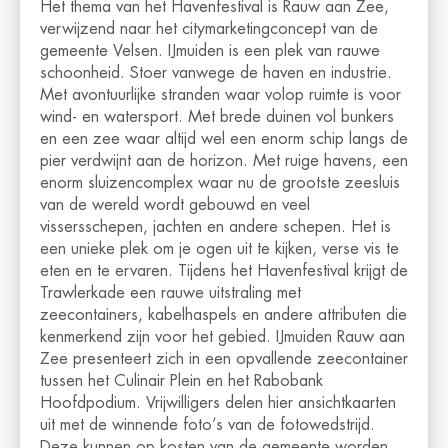
Het thema van het Havenfestival is Rauw aan Zee,
verwijzend naar het citymarketingconcept van de
gemeente Velsen. IJmuiden is een plek van rauwe
schoonheid. Stoer vanwege de haven en industrie.
Met avontuurlijke stranden waar volop ruimte is voor
wind- en watersport. Met brede duinen vol bunkers
en een zee waar altijd wel een enorm schip langs de
pier verdwijnt aan de horizon. Met ruige havens, een
enorm sluizencomplex waar nu de grootste zeesluis
van de wereld wordt gebouwd en veel
vissersschepen, jachten en andere schepen. Het is
een unieke plek om je ogen uit te kijken, verse vis te
eten en te ervaren. Tijdens het Havenfestival krijgt de
Trawlerkade een rauwe uitstraling met
zeecontainers, kabelhaspels en andere attributen die
kenmerkend zijn voor het gebied. IJmuiden Rauw aan
Zee presenteert zich in een opvallende zeecontainer
tussen het Culinair Plein en het Rabobank
Hoofdpodium. Vrijwilligers delen hier ansichtkaarten
uit met de winnende foto’s van de fotowedstrijd.
Deze kunnen op kosten van de gemeente worden