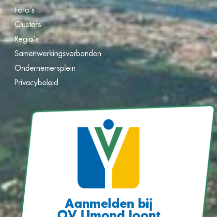
Foto’s
Clusters
Regio’s
Samenwerkingsverbanden
Ondernemersplein
Privacybeleid
Aanmelden bij
OV IJmond loont