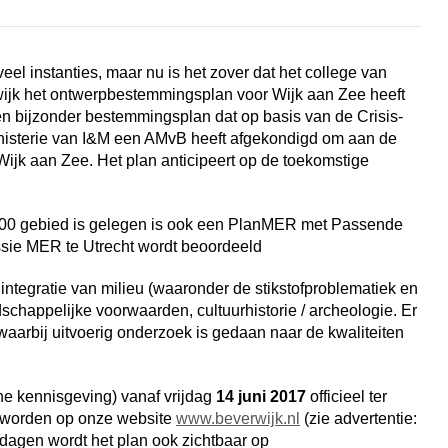
l instanties, maar nu is het zover dat het college van
ijk het
ontwerpbestemmingsplan voor Wijk aan Zee
heeft
r een bijzonder bestemmingsplan dat op basis van de
Crisis-
nisterie van I&M een AMvB
heeft afgekondigd om aan de
jk aan Zee. Het plan anticipeert op de toekomstige
00 gebied is gelegen is ook een
PlanMER met Passende
sie MER
te Utrecht wordt beoordeeld
ntegratie van milieu (waaronder de stikstofproblematiek en
dschappelijke voorwaarden, cultuurhistorie / archeologie. Er
 waarbij uitvoerig onderzoek is gedaan naar de kwaliteiten
che kennisgeving) vanaf vrijdag
14 juni 2017
officieel ter
r worden op onze website
www.beverwijk.nl
(zie advertentie:
 dagen wordt het plan ook zichtbaar op