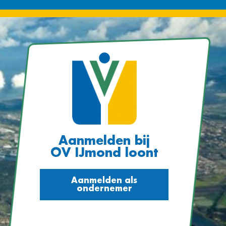
Aanmelden bij
OV IJmond loont
Aanmelden als
ondernemer