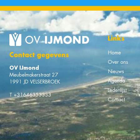
Links
Home
Contact gegevens
Over ons
OV IJmond
Nieuws
Meubelmakerstraat 27
Agenda
1991 JD VELSERBROEK
Ledenlijst
T
+31646353333
Contact