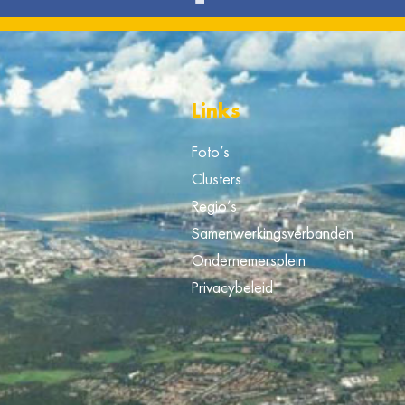
Links
Foto’s
Clusters
Regio’s
Samenwerkingsverbanden
Ondernemersplein
Privacybeleid