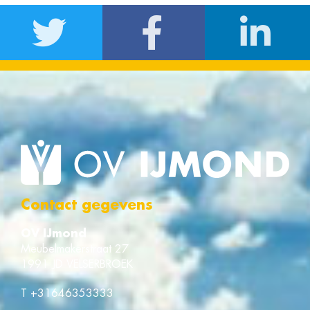
Contact gegevens
OV IJmond
Meubelmakerstraat 27
1991 JD VELSERBROEK
T
+31646353333