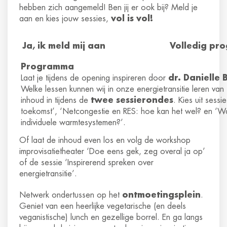
hebben zich aangemeld! Ben jij er ook bij? Meld je
aan en kies jouw sessies,
vol is vol!
Ja, ik meld mij aan
Volledig pr
Programma
Laat je tijdens de opening inspireren door
dr. Danielle 
Welke lessen kunnen wij in onze energietransitie leren va
inhoud in tijdens de
twee sessierondes
. Kies uit ses
toekomst’, ‘Netcongestie en RES: hoe kan het wel? en ‘Wa
individuele warmtesystemen?’.
Of laat de inhoud even los en volg de workshop
improvisatietheater ‘Doe eens gek, zeg overal ja op’
of de sessie ‘Inspirerend spreken over
energietransitie’.
Netwerk ondertussen op het
ontmoetingsplein
.
Geniet van een heerlijke vegetarische (en deels
veganistische) lunch en gezellige borrel. En ga langs