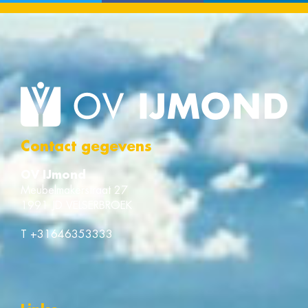
Contact gegevens
OV IJmond
Meubelmakerstraat 27
1991 JD VELSERBROEK
T
+31646353333