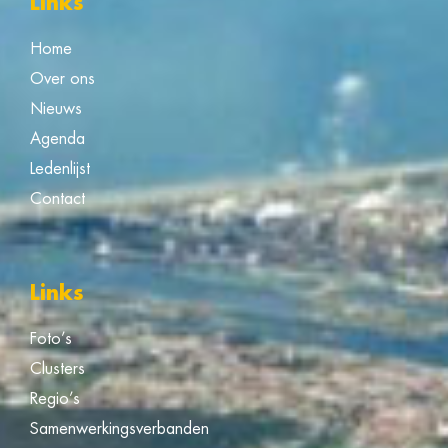
Links
Home
Over ons
Nieuws
Agenda
Ledenlijst
Contact
Links
Foto’s
Clusters
Regio’s
Samenwerkingsverbanden