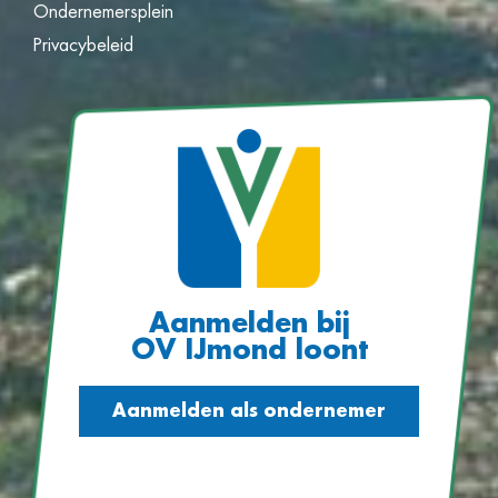
Ondernemersplein
Privacybeleid
Aanmelden bij
OV IJmond loont
Aanmelden als ondernemer