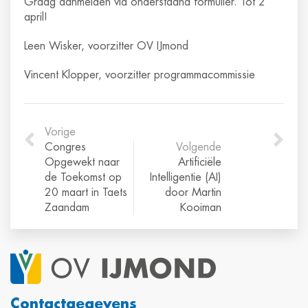
Graag aanmelden via onderstaand formulier. Tot 2
april!
Leen Wisker, voorzitter OV IJmond
Vincent Klopper, voorzitter programmacommissie
Vorige
Congres
Volgende
Opgewekt naar
Artificiële
de Toekomst op
Intelligentie (AI)
20 maart in Taets
door Martin
Zaandam
Kooiman
Contactgegevens