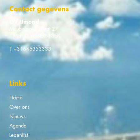
Contact gegevens
OV IJmond
Meubelmakerstraat 27
1991 JD VELSERBROEK
T
+31646353333
Links
Home
Over ons
Nieuws
Agenda
Ledenlijst