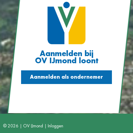
Aanmelden bij
OV IJmond loont
Aanmelden als ondernemer
© 2026 | OV IJmond |
Inloggen