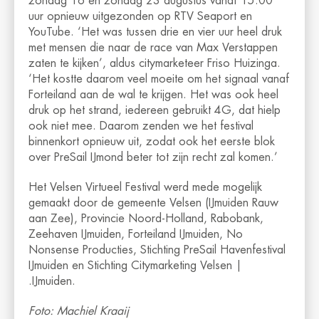
zondag 16 en zondag 23 augustus vanaf 15.00
uur opnieuw uitgezonden op RTV Seaport en
YouTube. ‘Het was tussen drie en vier uur heel druk
met mensen die naar de race van Max Verstappen
zaten te kijken’, aldus citymarketeer Friso Huizinga.
‘Het kostte daarom veel moeite om het signaal vanaf
Forteiland aan de wal te krijgen. Het was ook heel
druk op het strand, iedereen gebruikt 4G, dat hielp
ook niet mee. Daarom zenden we het festival
binnenkort opnieuw uit, zodat ook het eerste blok
over PreSail IJmond beter tot zijn recht zal komen.’
Het Velsen Virtueel Festival werd mede mogelijk
gemaakt door de gemeente Velsen (IJmuiden Rauw
aan Zee), Provincie Noord-Holland, Rabobank,
Zeehaven IJmuiden, Forteiland IJmuiden, No
Nonsense Producties, Stichting PreSail Havenfestival
IJmuiden en Stichting Citymarketing Velsen |
.IJmuiden.
Foto: Machiel Kraaij