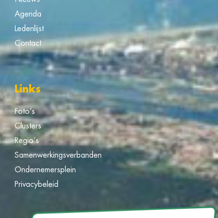
Agenda
Ledenlijst
Contact
Links
Foto’s
Clusters
Regio’s
Samenwerkingsverbanden
Ondernemersplein
Privacybeleid