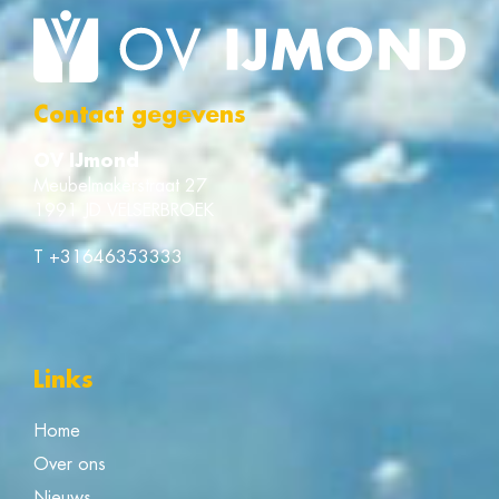
Contact gegevens
OV IJmond
Meubelmakerstraat 27
1991 JD VELSERBROEK
T
+31646353333
Links
Home
Over ons
Nieuws