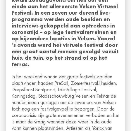
kwam zondagavond om tien uur een
einde aan het allereerste Velsen Virtueel
Festival. In een zeven uur durend live-
programma werden oude beelden en
interviews gekoppeld aan optredens in
coronatijd – op lege festivalterreinen en
op bijzondere locaties in Velsen. Vooral
‘s avonds werd het virtuele festival door
een groot aantal mensen gevolgd vanuit
huis, de
tuin, op het strand of op het
terras.
In het weekend waarin vier grote festivals zouden
plaatsvinden hadden PreSail, Zomerfestival.IJmuiden,
Dorpsfeest Santpoort, LatinVillage Festival,
Koningsdag, Stadsschouwburg Velsen en Telstar de
handen ineen geslagen om de inwoners van Velsen
toch nog een festivalgevoel te bezorgen. Door de
coronacrisis zijn grote evenementen verboden en het
is maar de vraag wanneer deze weer in de oude
vorm kunnen plaatsvinden. Artiesten als Yorick van