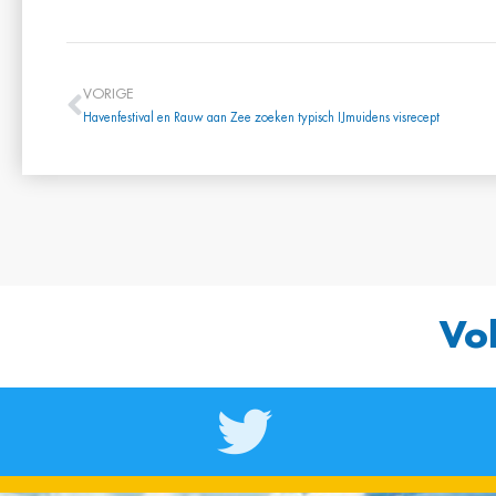
VORIGE
Havenfestival en Rauw aan Zee zoeken typisch IJmuidens visrecept
Vo