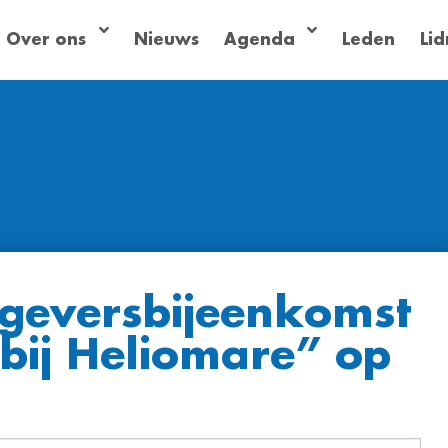
Over ons
Nieuws
Agenda
Leden
Li
geversbijeenkomst
 bij Heliomare” op