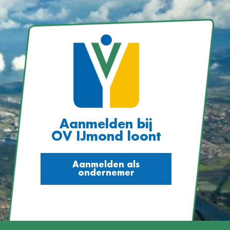
Aanmelden bij
OV IJmond loont
Aanmelden als
ondernemer