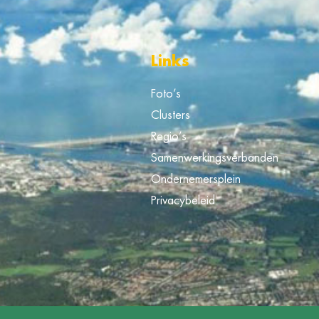
Links
Foto’s
Clusters
Regio’s
Samenwerkingsverbanden
Ondernemersplein
Privacybeleid