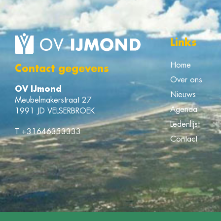
Links
Home
Contact gegevens
Over ons
OV IJmond
Nieuws
Meubelmakerstraat 27
Agenda
1991 JD VELSERBROEK
Ledenlijst
T
+31646353333
Contact