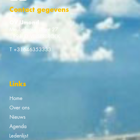
Contact gegevens
OV IJmond
Meubelmakerstraat 27
1991 JD VELSERBROEK
T
+31646353333
Links
Home
Over ons
Nieuws
Agenda
Ledenlijst