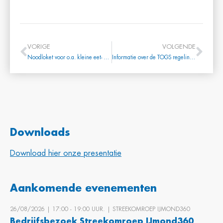
VORIGE
VOLGENDE
Noodloket voor o.a. kleine eet- en drinkgelegenheden die nu gesloten zijn
Informatie over de TOGS regeling (update 1 april 2020)
Downloads
Download hier onze presentatie
Aankomende evenementen
26/08/2026 | 17:00 ‐ 19:00 UUR. | STREEKOMROEP IJMOND360
Bedrijfsbezoek Streekomroep IJmond360