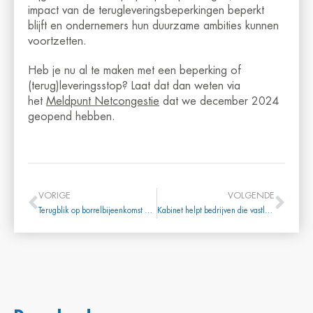
impact van de terugleveringsbeperkingen beperkt
blijft en ondernemers hun duurzame ambities kunnen
voortzetten.
Heb je nu al te maken met een beperking of
(terug)leveringsstop? Laat dat dan weten via
het
Meldpunt Netcongestie
dat we december 2024
geopend hebben.
VORIGE
VOLGENDE
Terugblik op borrelbijeenkomst @ Haventheater IJmuiden met als spreker Peter van de Meerakker
Kabinet helpt bedrijven die vastlopen door het volle stroomnet