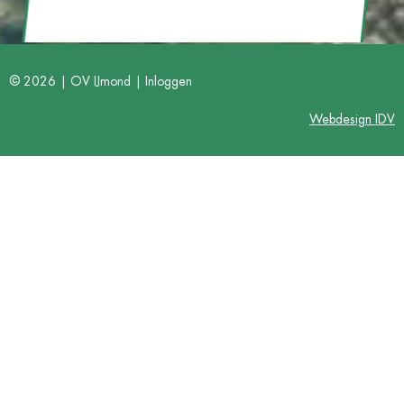
© 2026 | OV IJmond |
Inloggen
Webdesign IDV