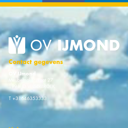
Contact gegevens
OV IJmond
Meubelmakerstraat 27
1991 JD VELSERBROEK
T
+31646353333