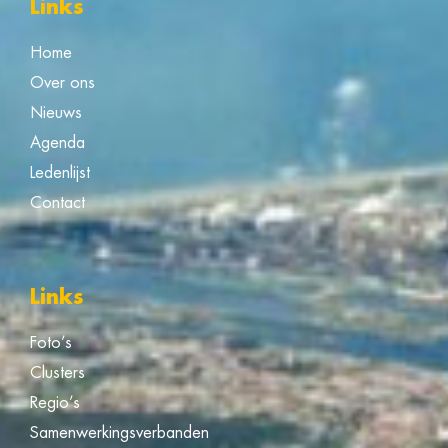
Links
Home
Over ons
Nieuws
Agenda
Ledenlijst
Contact
Links
Foto’s
Clusters
Regio’s
Samenwerkingsverbanden