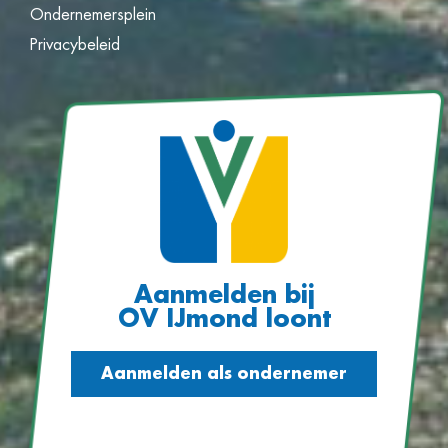
Ondernemersplein
Privacybeleid
Aanmelden bij
OV IJmond loont
Aanmelden als ondernemer