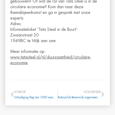
gebouwen? Of wat de rol van Tata Steel is in de
circulaire economie? Kom dan naar deze
themabijeenkomst en ga in gesprek met onze
experts.
Adres:
Informatieloket ‘Tata Steel in de Buurt’:
Zwaanstraat 20
1949BC te Wijk aan zee
Meer informatie op:
www.tatasteel.nl/nl/duurzaamheid/circulaire-
economie
VORIGE
VOLGENDE
Uitnodiging Dag van 1000 voorbeelden 19 maart a.s.
Rotaryclub Beverwijk organiseert de eerste Beverwijkse Rotary autorally