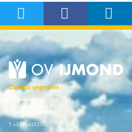
Contact gegevens
OV IJmond
Meubelmakerstraat 27
1991 JD VELSERBROEK
T
+31646353333