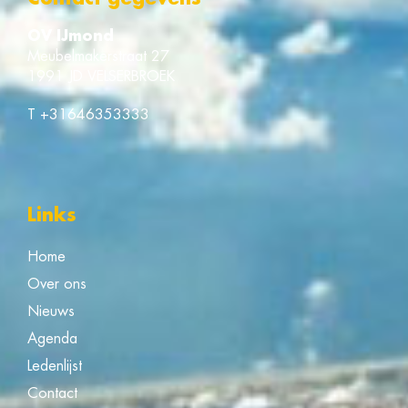
OV IJmond
Meubelmakerstraat 27
1991 JD VELSERBROEK
T
+31646353333
Links
Home
Over ons
Nieuws
Agenda
Ledenlijst
Contact