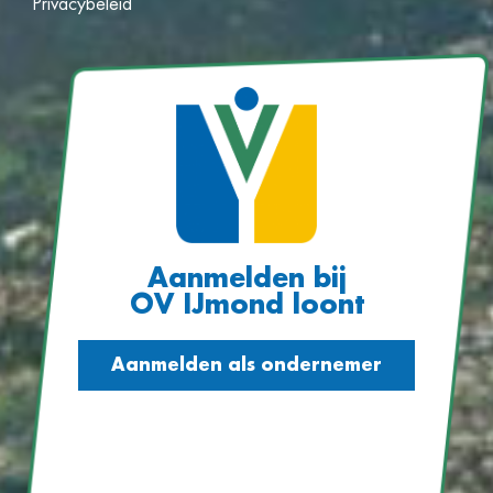
Privacybeleid
Aanmelden bij
OV IJmond loont
Aanmelden als ondernemer