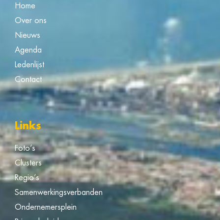
Home
Over ons
Nieuws
Agenda
Ledenlijst
Contact
Links
Foto’s
Clusters
Regio’s
Samenwerkingsverbanden
Ondernemersplein