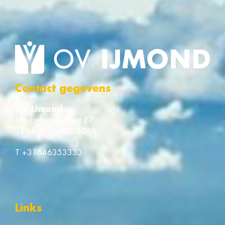
Contact gegevens
OV IJmond
Meubelmakerstraat 27
1991 JD VELSERBROEK
T
+31646353333
Links