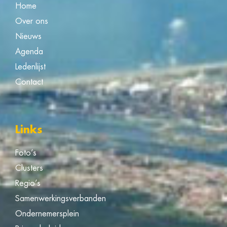
Home
Over ons
Nieuws
Agenda
Ledenlijst
Contact
Links
Foto’s
Clusters
Regio’s
Samenwerkingsverbanden
Ondernemersplein