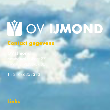
Contact gegevens
OV IJmond
Meubelmakerstraat 27
1991 JD VELSERBROEK
T
+31646353333
Links