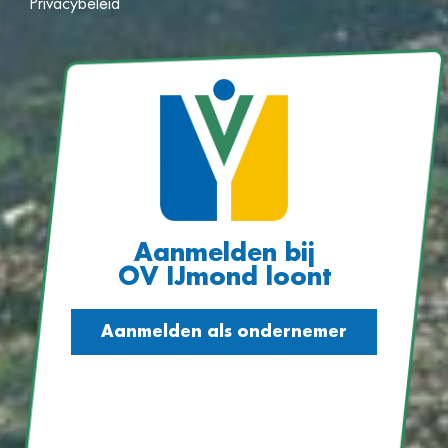
Privacybeleid
Aanmelden bij
OV IJmond loont
Aanmelden als ondernemer