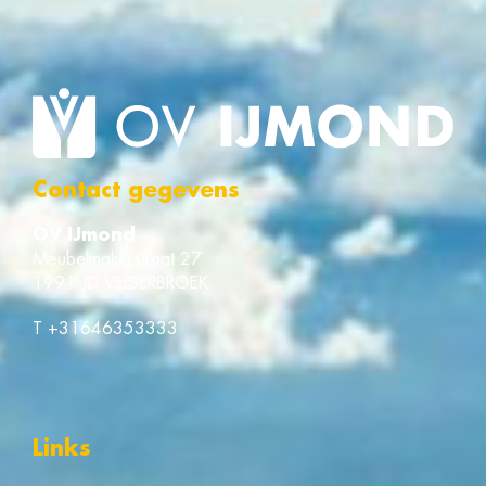
Contact gegevens
OV IJmond
Meubelmakerstraat 27
1991 JD VELSERBROEK
T
+31646353333
Links