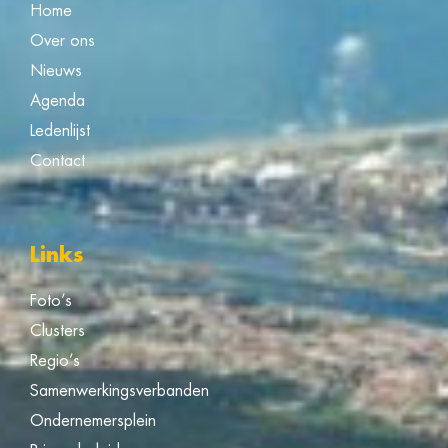
Home
Over ons
Nieuws
Agenda
Ledenlijst
Contact
Links
Foto’s
Clusters
Regio’s
Samenwerkingsverbanden
Ondernemersplein