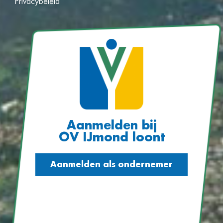
Privacybeleid
Aanmelden bij
OV IJmond loont
Aanmelden als ondernemer