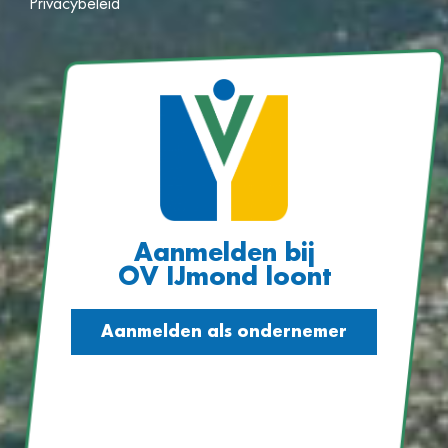
Privacybeleid
Aanmelden bij
OV IJmond loont
Aanmelden als ondernemer