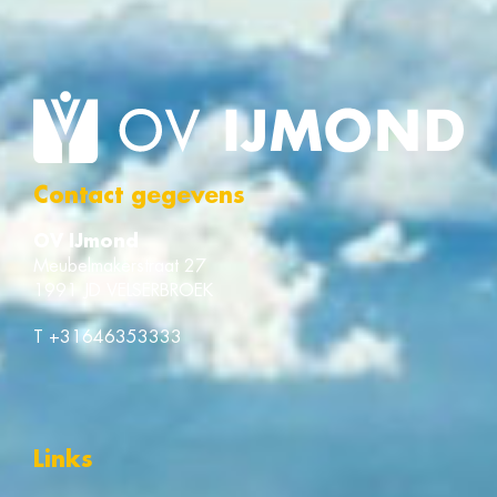
Contact gegevens
OV IJmond
Meubelmakerstraat 27
1991 JD VELSERBROEK
T
+31646353333
Links