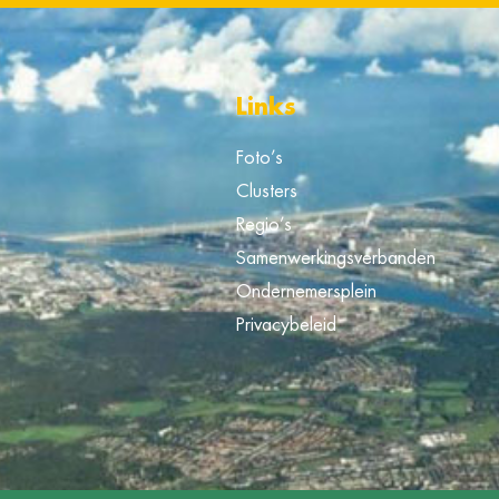
Links
Foto’s
Clusters
Regio’s
Samenwerkingsverbanden
Ondernemersplein
Privacybeleid