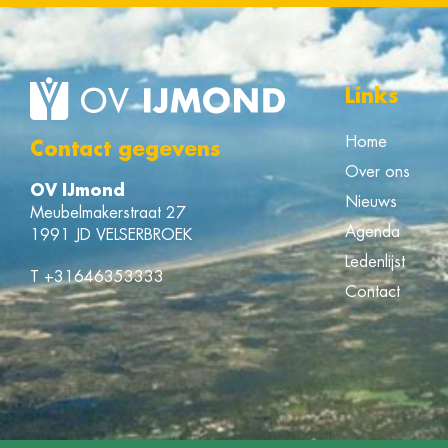
Links
Home
Contact gegevens
Over ons
OV IJmond
Nieuws
Meubelmakerstraat 27
Agenda
1991 JD VELSERBROEK
Ledenlijst
T
+31646353333
Contact