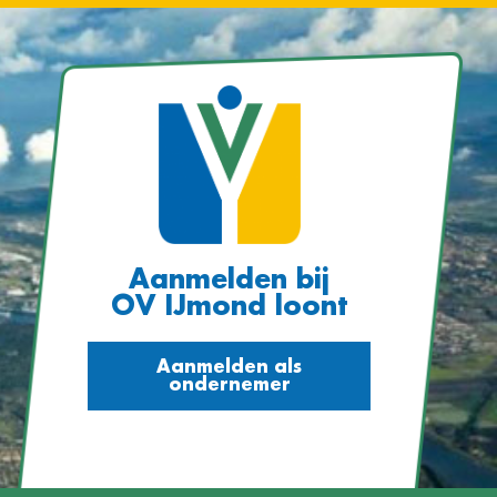
Aanmelden bij
OV IJmond loont
Aanmelden als
ondernemer