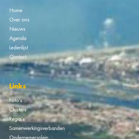
Home
Over ons
Nieuws
Agenda
Ledenlijst
Contact
Links
Foto’s
Clusters
Regio’s
Samenwerkingsverbanden
Ondernemersplein