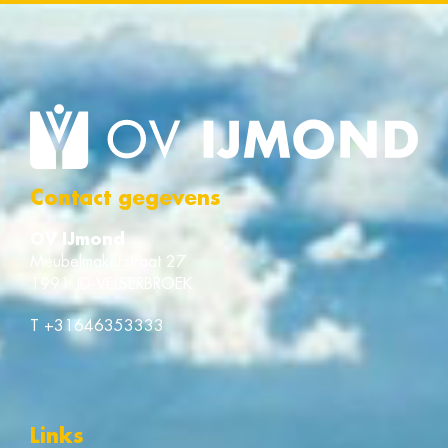
Contact gegevens
OV IJmond
Meubelmakerstraat 27
1991 JD VELSERBROEK
T
+31646353333
Links