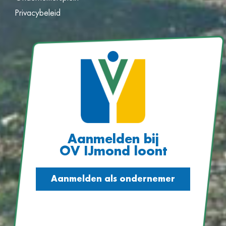
Privacybeleid
Aanmelden bij
OV IJmond loont
Aanmelden als ondernemer