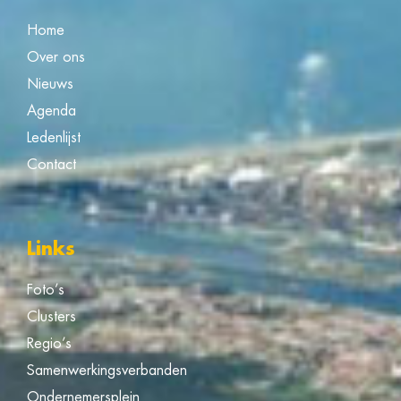
Home
Over ons
Nieuws
Agenda
Ledenlijst
Contact
Links
Foto’s
Clusters
Regio’s
Samenwerkingsverbanden
Ondernemersplein