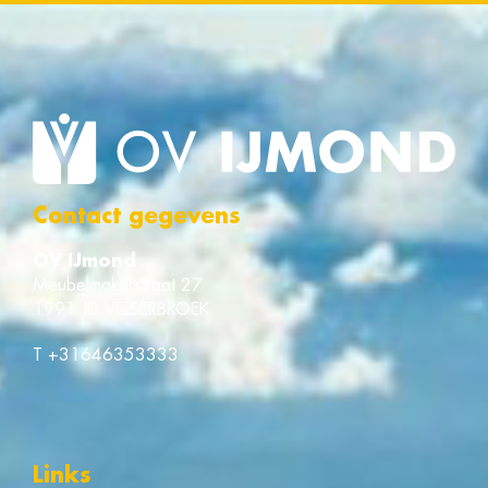
Contact gegevens
OV IJmond
Meubelmakerstraat 27
1991 JD VELSERBROEK
T
+31646353333
Links