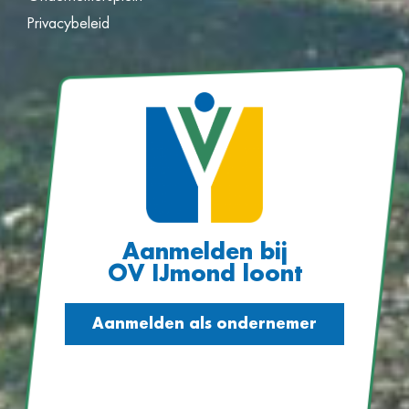
Privacybeleid
Aanmelden bij
OV IJmond loont
Aanmelden als ondernemer