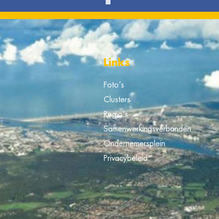
Links
Foto’s
Clusters
Regio’s
Samenwerkingsverbanden
Ondernemersplein
Privacybeleid