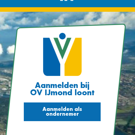
Aanmelden bij
OV IJmond loont
Aanmelden als
ondernemer