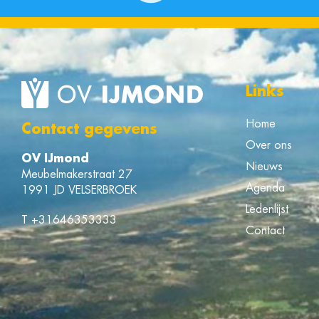
Links
Home
Contact gegevens
Over ons
OV IJmond
Nieuws
Meubelmakerstraat 27
Agenda
1991 JD VELSERBROEK
Ledenlijst
T
+31646353333
Contact