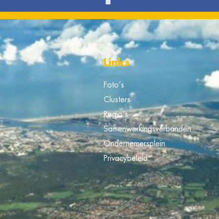
Links
Foto’s
Clusters
Regio’s
Samenwerkingsverbanden
Ondernemersplein
Privacybeleid