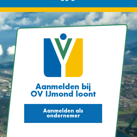
Aanmelden bij
OV IJmond loont
Aanmelden als
ondernemer