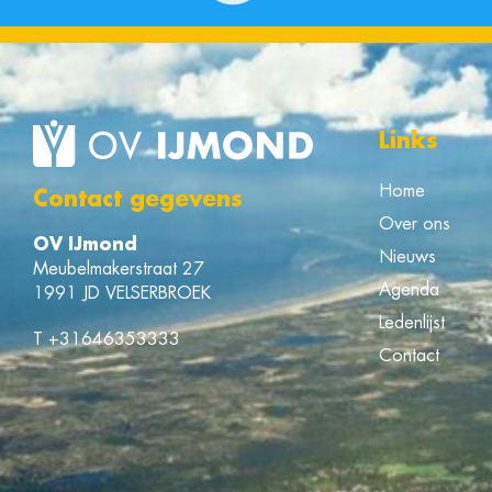
Links
Home
Contact gegevens
Over ons
OV IJmond
Nieuws
Meubelmakerstraat 27
Agenda
1991 JD VELSERBROEK
Ledenlijst
T
+31646353333
Contact