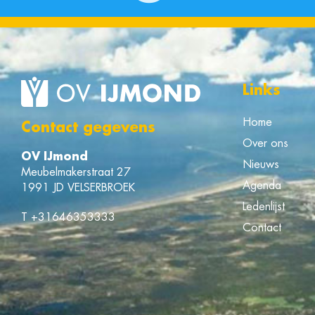
Links
Home
Contact gegevens
Over ons
OV IJmond
Nieuws
Meubelmakerstraat 27
Agenda
1991 JD VELSERBROEK
Ledenlijst
T
+31646353333
Contact