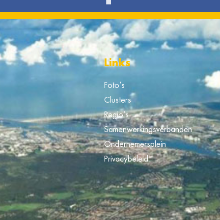
Links
Foto’s
Clusters
Regio’s
Samenwerkingsverbanden
Ondernemersplein
Privacybeleid