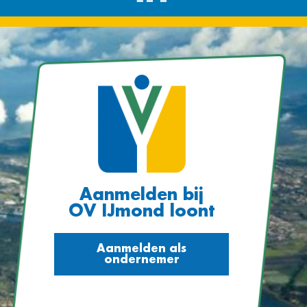
Aanmelden bij
OV IJmond loont
Aanmelden als
ondernemer