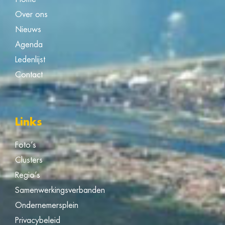
Over ons
Nieuws
Agenda
Ledenlijst
Contact
Links
Foto’s
Clusters
Regio’s
Samenwerkingsverbanden
Ondernemersplein
Privacybeleid