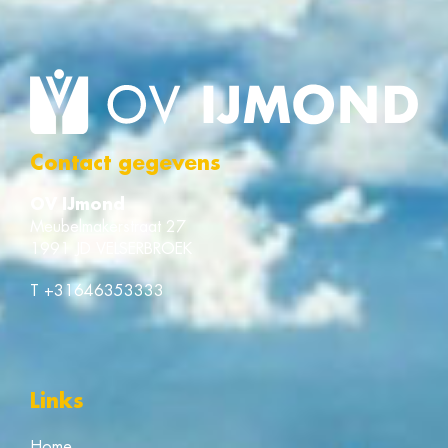
Contact gegevens
OV IJmond
Meubelmakerstraat 27
1991 JD VELSERBROEK
T
+31646353333
Links
Home