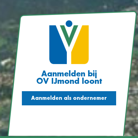
Aanmelden bij
OV IJmond loont
Aanmelden als ondernemer