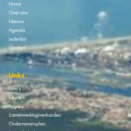
Home
Over ons
Nieuws
Agenda
Ledenlijst
Contact
Links
Foto’s
Clusters
Regio’s
Samenwerkingsverbanden
Ondernemersplein