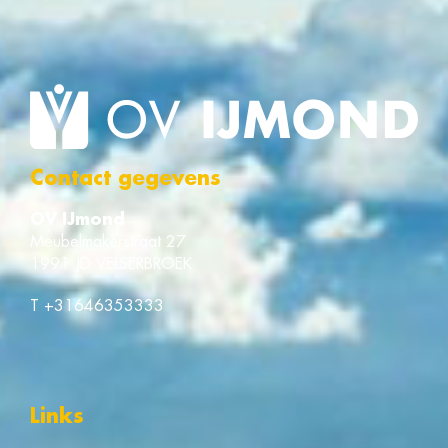
Contact gegevens
OV IJmond
Meubelmakerstraat 27
1991 JD VELSERBROEK
T
+31646353333
Links