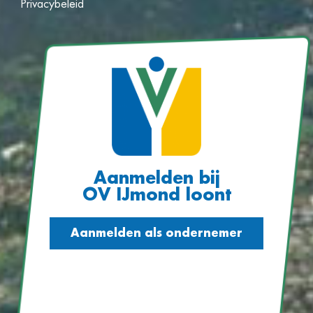
Privacybeleid
Aanmelden bij
OV IJmond loont
Aanmelden als ondernemer