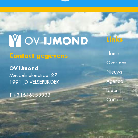
Links
Home
Contact gegevens
Over ons
OV IJmond
Nieuws
Meubelmakerstraat 27
Agenda
1991 JD VELSERBROEK
Ledenlijst
T
+31646353333
Contact