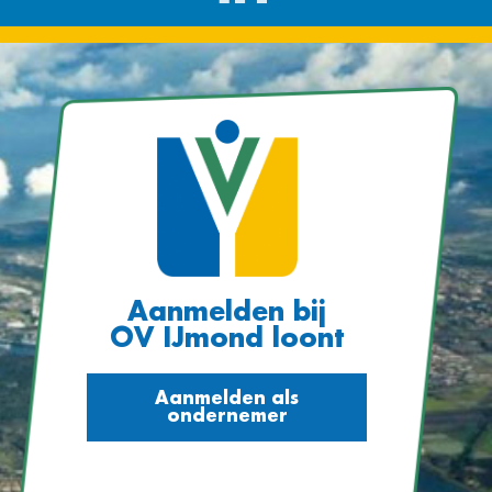
Aanmelden bij
OV IJmond loont
Aanmelden als
ondernemer