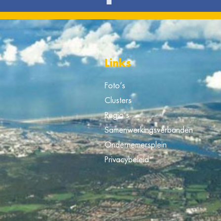
Links
Foto’s
Clusters
Regio’s
Samenwerkingsverbanden
Ondernemersplein
Privacybeleid