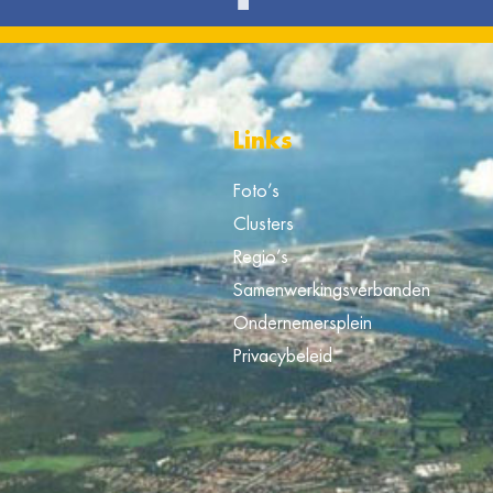
Links
Foto’s
Clusters
Regio’s
Samenwerkingsverbanden
Ondernemersplein
Privacybeleid