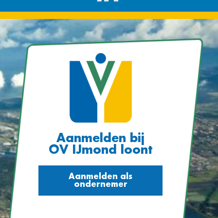
Aanmelden bij
OV IJmond loont
Aanmelden als
ondernemer