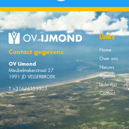
Links
Home
Contact gegevens
Over ons
OV IJmond
Nieuws
Meubelmakerstraat 27
Agenda
1991 JD VELSERBROEK
Ledenlijst
T
+31646353333
Contact