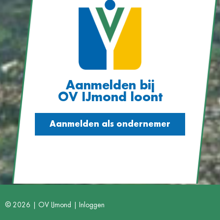
Aanmelden bij
OV IJmond loont
Aanmelden als ondernemer
© 2026 | OV IJmond |
Inloggen