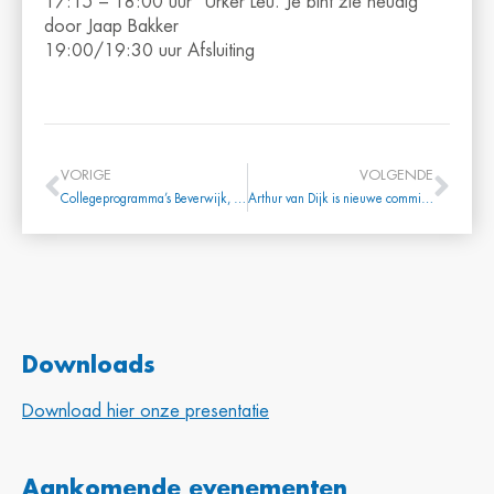
17:15 – 18:00 uur “Urker Leu. Je bint zie neudig”
door Jaap Bakker
19:00/19:30 uur Afsluiting
VORIGE
VOLGENDE
Collegeprogramma’s Beverwijk, Heemskerk en Velsen
Arthur van Dijk is nieuwe commissaris van de Koning in Noord-Holland
Downloads
Download hier onze presentatie
Aankomende evenementen