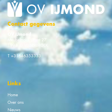
Contact gegevens
OV IJmond
Meubelmakerstraat 27
1991 JD VELSERBROEK
T
+31646353333
Links
Home
Over ons
Nieuws