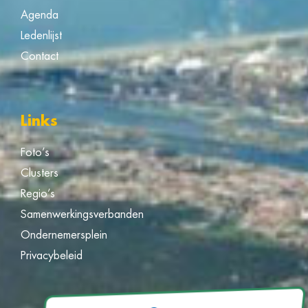
Agenda
Ledenlijst
Contact
Links
Foto’s
Clusters
Regio’s
Samenwerkingsverbanden
Ondernemersplein
Privacybeleid