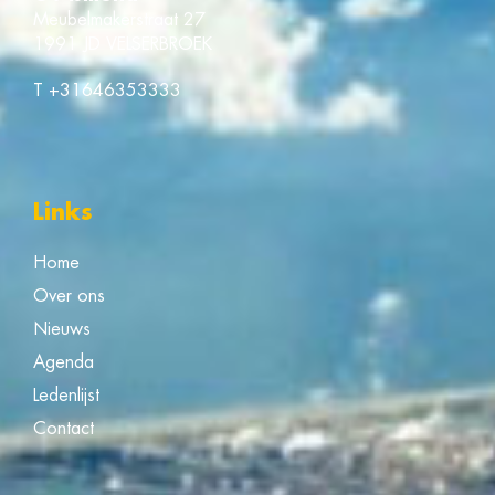
Meubelmakerstraat 27
1991 JD VELSERBROEK
T
+31646353333
Links
Home
Over ons
Nieuws
Agenda
Ledenlijst
Contact