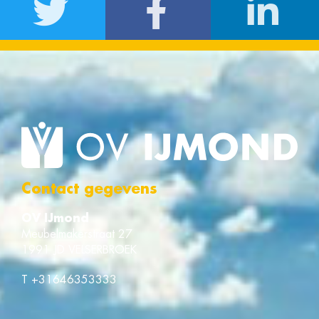
Contact gegevens
OV IJmond
Meubelmakerstraat 27
1991 JD VELSERBROEK
T
+31646353333