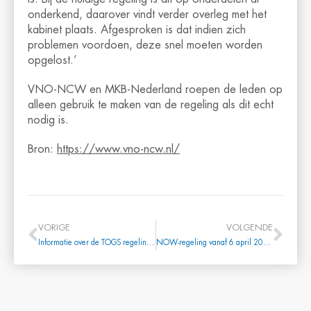
onderkend, daarover vindt verder overleg met het
kabinet plaats. Afgesproken is dat indien zich
problemen voordoen, deze snel moeten worden
opgelost.’
VNO-NCW en MKB-Nederland roepen de leden op
alleen gebruik te maken van de regeling als dit echt
nodig is.
Bron:
https://www.vno-ncw.nl/
VORIGE
VOLGENDE
Informatie over de TOGS regeling (update 1 april 2020)
NOW-regeling vanaf 6 april 2020 om 9.00 uur t/m 31 mei 2020 bij UWV aanvragen!