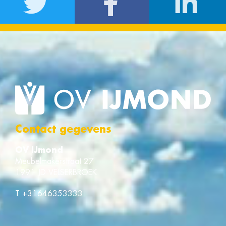
Contact gegevens
OV IJmond
Meubelmakerstraat 27
1991 JD VELSERBROEK
T
+31646353333