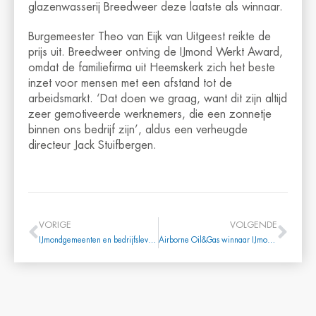
glazenwasserij Breedweer deze laatste als winnaar.
Burgemeester Theo van Eijk van Uitgeest reikte de
prijs uit. Breedweer ontving de IJmond Werkt Award,
omdat de familiefirma uit Heemskerk zich het beste
inzet voor mensen met een afstand tot de
arbeidsmarkt. ‘Dat doen we graag, want dit zijn altijd
zeer gemotiveerde werknemers, die een zonnetje
binnen ons bedrijf zijn’, aldus een verheugde
directeur Jack Stuifbergen.
VORIGE
VOLGENDE
IJmondgemeenten en bedrijfsleven bezegelen samenwerking IJmond Bereikbaar
Airborne Oil&Gas winnaar IJmond Onderneemt Award