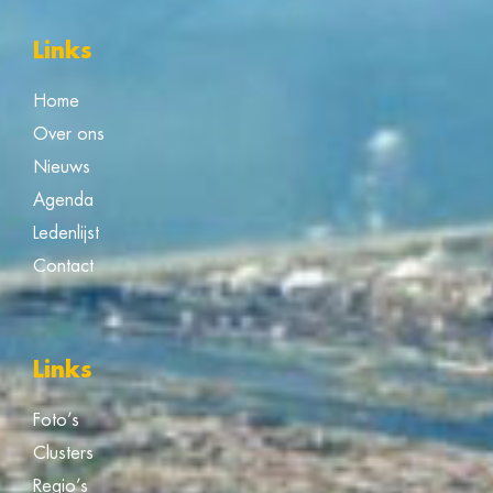
Links
Home
Over ons
Nieuws
Agenda
Ledenlijst
Contact
Links
Foto’s
Clusters
Regio’s