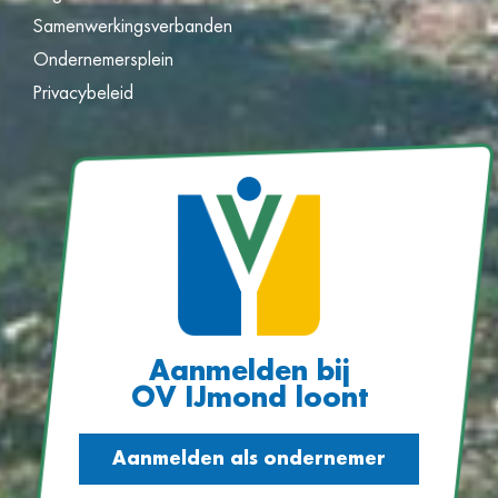
Samenwerkingsverbanden
Ondernemersplein
Privacybeleid
Aanmelden bij
OV IJmond loont
Aanmelden als ondernemer