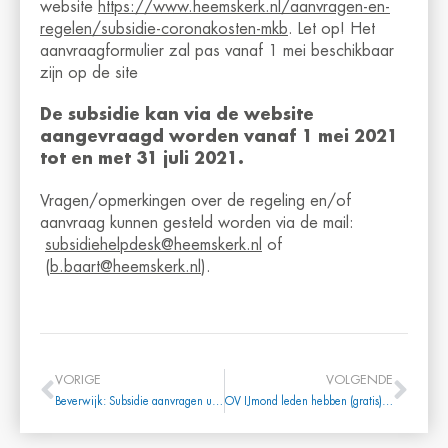
website
https://www.heemskerk.nl/aanvragen-en-
regelen/subsidie-coronakosten-mkb
. Let op! Het
aanvraagformulier zal pas vanaf 1 mei beschikbaar
zijn op de site
De subsidie kan via de website
aangevraagd worden vanaf 1 mei 2021
tot en met 31 juli 2021.
Vragen/opmerkingen over de regeling en/of
aanvraag kunnen gesteld worden via de mail:
subsidiehelpdesk@heemskerk.nl
of
(
b.baart@heemskerk.nl
).
VORIGE
VOLGENDE
Beverwijk: Subsidie aanvragen uit gemeentelijk Herstelfonds vanaf 10 mei mogelijk
OV IJmond leden hebben (gratis) toegang tot de IJmondiaan Business App!