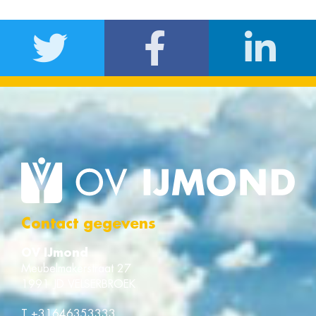
Contact gegevens
OV IJmond
Meubelmakerstraat 27
1991 JD VELSERBROEK
T
+31646353333