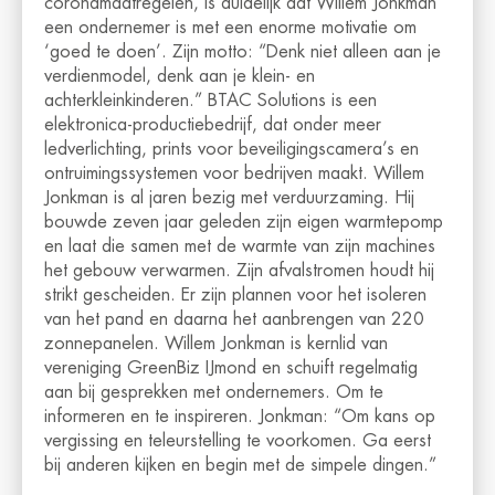
coronamaatregelen, is duidelijk dat Willem Jonkman
een ondernemer is met een enorme motivatie om
‘goed te doen’. Zijn motto: “Denk niet alleen aan je
verdienmodel, denk aan je klein- en
achterkleinkinderen.” BTAC Solutions is een
elektronica-productiebedrijf, dat onder meer
ledverlichting, prints voor beveiligingscamera’s en
ontruimingssystemen voor bedrijven maakt. Willem
Jonkman is al jaren bezig met verduurzaming. Hij
bouwde zeven jaar geleden zijn eigen warmtepomp
en laat die samen met de warmte van zijn machines
het gebouw verwarmen. Zijn afvalstromen houdt hij
strikt gescheiden. Er zijn plannen voor het isoleren
van het pand en daarna het aanbrengen van 220
zonnepanelen. Willem Jonkman is kernlid van
vereniging GreenBiz IJmond en schuift regelmatig
aan bij gesprekken met ondernemers. Om te
informeren en te inspireren. Jonkman: “Om kans op
vergissing en teleurstelling te voorkomen. Ga eerst
bij anderen kijken en begin met de simpele dingen.”