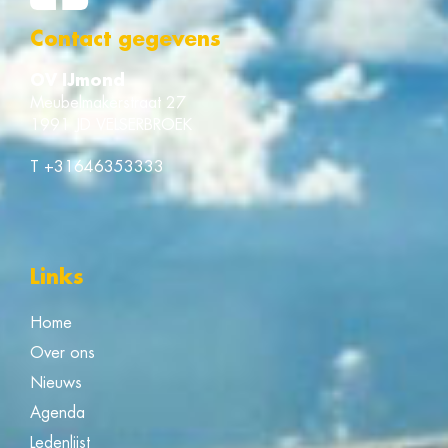
Contact gegevens
OV IJmond
Meubelmakerstraat 27
1991 JD VELSERBROEK
T
+31646353333
Links
Home
Over ons
Nieuws
Agenda
Ledenlijst