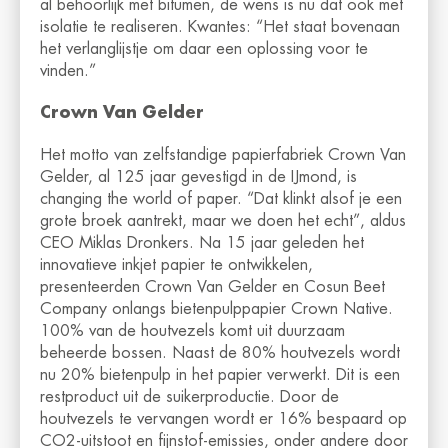
al behoorlijk met bitumen, de wens is nu dat ook met
isolatie te realiseren. Kwantes: “Het staat bovenaan
het verlanglijstje om daar een oplossing voor te
vinden.”
Crown Van Gelder
Het motto van zelfstandige papierfabriek Crown Van
Gelder, al 125 jaar gevestigd in de IJmond, is
changing the world of paper. “Dat klinkt alsof je een
grote broek aantrekt, maar we doen het echt”, aldus
CEO Miklas Dronkers. Na 15 jaar geleden het
innovatieve inkjet papier te ontwikkelen,
presenteerden Crown Van Gelder en Cosun Beet
Company onlangs bietenpulppapier Crown Native.
100% van de houtvezels komt uit duurzaam
beheerde bossen. Naast de 80% houtvezels wordt
nu 20% bietenpulp in het papier verwerkt. Dit is een
restproduct uit de suikerproductie. Door de
houtvezels te vervangen wordt er 16% bespaard op
CO2-uitstoot en fijnstof-emissies, onder andere door