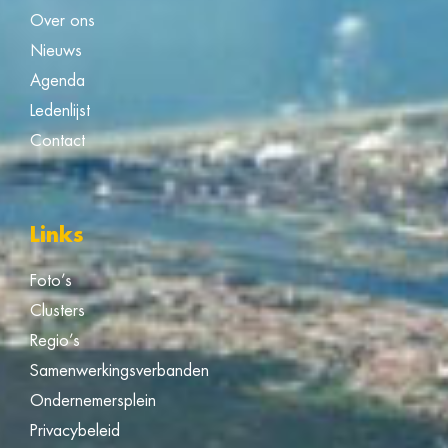
Over ons
Nieuws
Agenda
Ledenlijst
Contact
Links
Foto’s
Clusters
Regio’s
Samenwerkingsverbanden
Ondernemersplein
Privacybeleid