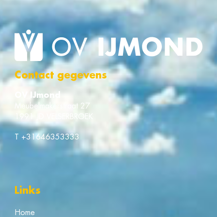
Contact gegevens
OV IJmond
Meubelmakerstraat 27
1991 JD VELSERBROEK
T
+31646353333
Links
Home