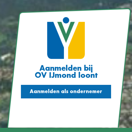
Aanmelden bij
OV IJmond loont
Aanmelden als ondernemer