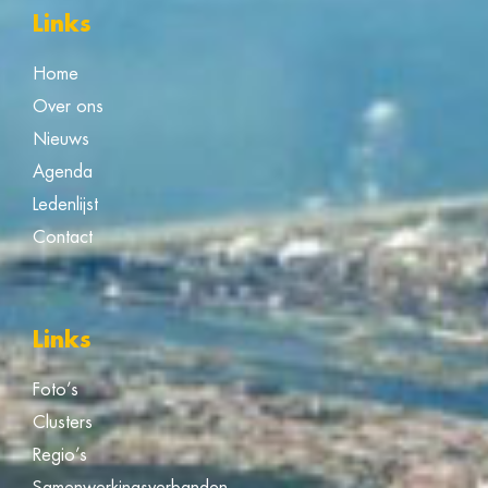
Links
Home
Over ons
Nieuws
Agenda
Ledenlijst
Contact
Links
Foto’s
Clusters
Regio’s
Samenwerkingsverbanden