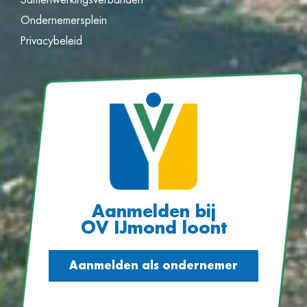
Ondernemersplein
Privacybeleid
Aanmelden bij
OV IJmond loont
Aanmelden als ondernemer