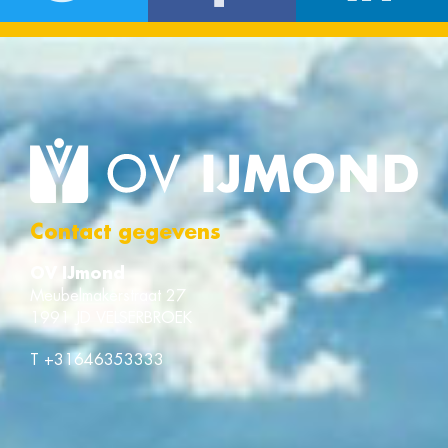
Contact gegevens
OV IJmond
Meubelmakerstraat 27
1991 JD VELSERBROEK
T
+31646353333