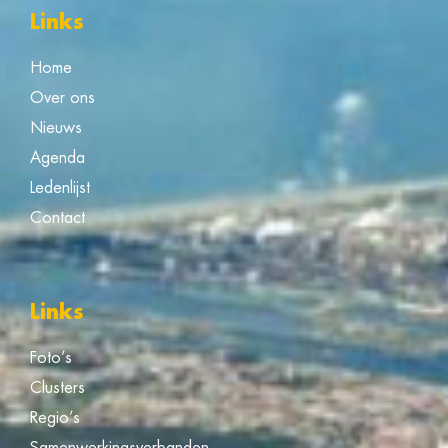
Links
Home
Over ons
Nieuws
Agenda
Ledenlijst
Contact
Links
Foto’s
Clusters
Regio’s
Samenwerkingsverbanden