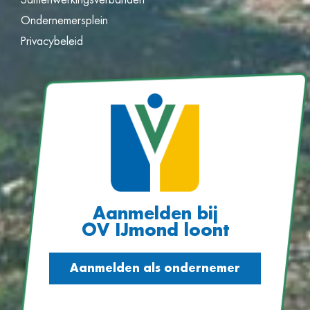
Ondernemersplein
Privacybeleid
Aanmelden bij
OV IJmond loont
Aanmelden als ondernemer