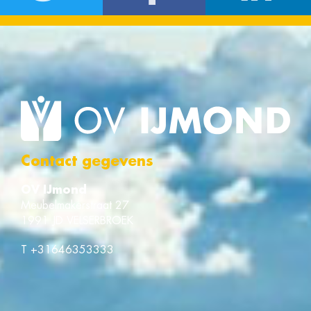
Contact gegevens
OV IJmond
Meubelmakerstraat 27
1991 JD VELSERBROEK
T
+31646353333