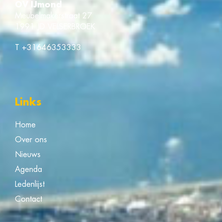
OV IJmond
Meubelmakerstraat 27
1991 JD VELSERBROEK
T
+31646353333
Links
Home
Over ons
Nieuws
Agenda
Ledenlijst
Contact