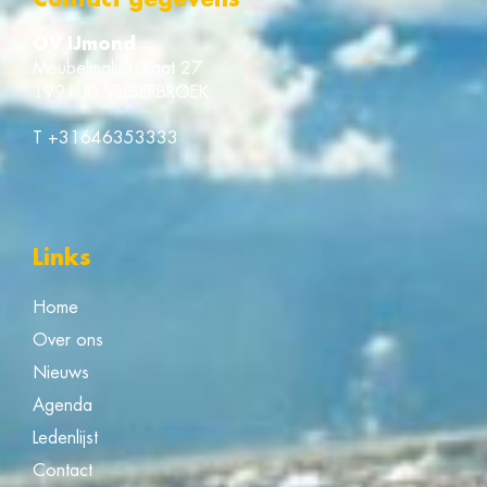
OV IJmond
Meubelmakerstraat 27
1991 JD VELSERBROEK
T
+31646353333
Links
Home
Over ons
Nieuws
Agenda
Ledenlijst
Contact