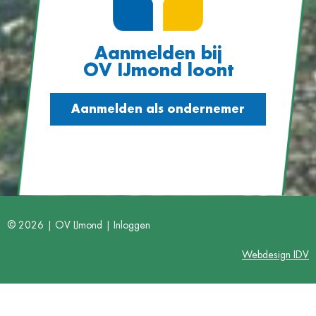
Aanmelden bij
OV IJmond loont
Aanmelden als ondernemer
© 2026 | OV IJmond |
Inloggen
Webdesign IDV