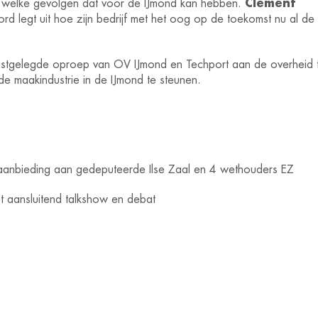
 welke gevolgen dat voor de IJmond kan hebben.
Clement
rd legt uit hoe zijn bedrijf met het oog op de toekomst nu al de
vastgelegde oproep van OV IJmond en Techport aan de overheid 
de maakindustrie in de IJmond te steunen.
 aanbieding aan gedeputeerde Ilse Zaal en 4 wethouders EZ
 aansluitend talkshow en debat