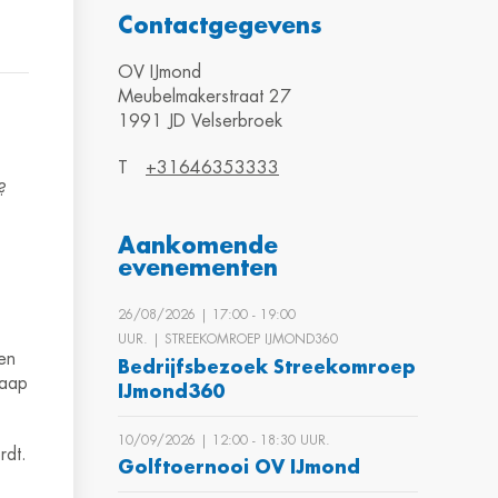
Contactgegevens
OV IJmond
Meubelmakerstraat 27
1991 JD Velserbroek
T
+31646353333
?
Aankomende
evenementen
26/08/2026 | 17:00 ‐ 19:00
UUR. | STREEKOMROEP IJMOND360
en
Bedrijfsbezoek Streekomroep
Jaap
IJmond360
10/09/2026 | 12:00 ‐ 18:30 UUR.
rdt.
Golftoernooi OV IJmond