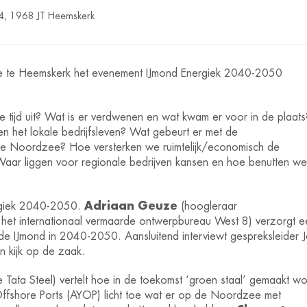
34, 1968 JT Heemskerk
te te Heemskerk het evenement IJmond Energiek 2040-2050
e tijd uit? Wat is er verdwenen en wat kwam er voor in de plaats
 en het lokale bedrijfsleven? Wat gebeurt er met de
 de Noordzee? Hoe versterken we ruimtelijk/economisch de
ar liggen voor regionale bedrijven kansen en hoe benutten we
ergiek 2040-2050.
Adriaan
Geuze
(hoogleraar
n het internationaal vermaarde ontwerpbureau West 8) verzorgt e
n de IJmond in 2040-2050. Aansluitend interviewt gespreksleider 
ún kijk op de zaak.
ie Tata Steel) vertelt hoe in de toekomst ‘groen staal’ gemaakt wo
ffshore Ports (AYOP) licht toe wat er op de Noordzee met