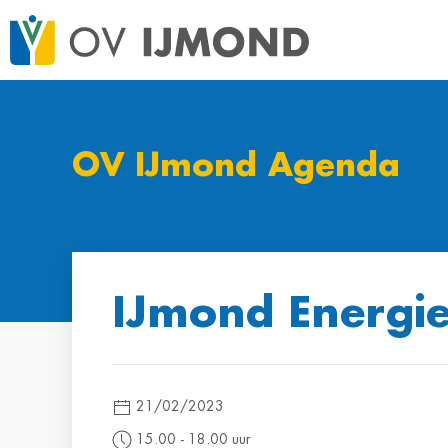
OV IJmond Agenda
IJmond Energi
21/02/2023
15.00 ‐ 18.00 uur