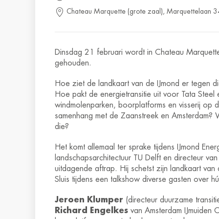
Chateau Marquette (grote zaal), Marquettelaan 
Dinsdag 21 februari wordt in Chateau Marquet
gehouden.
Hoe ziet de landkaart van de IJmond er tegen di
Hoe pakt de energietransitie uit voor Tata Steel
windmolenparken, boorplatforms en visserij op
samenhang met de Zaanstreek en Amsterdam? Wa
die?
Het komt allemaal ter sprake tijdens IJmond En
landschapsarchitectuur TU Delft en directeur va
uitdagende aftrap. Hij schetst zijn landkaart va
Sluis tijdens een talkshow diverse gasten over h
Jeroen Klumper
(directeur duurzame transit
Richard Engelkes
van Amsterdam IJmuiden O